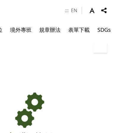
:::
EN
位
境外專班
規章辦法
表單下載
SDGs
涯發展
學金
件
系所成員
申請資料
碩士班畢業文件
院長
副院長
專任師資
合聘教授
講座教授
客座教授