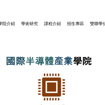
學院介紹
學術研究
課程介紹
招生專區
雙聯學
學院大紀事
半導體領域跨國研究中心
博士班
亞洲
師資陣容
學院規章
博士班畢業文件
畢業生生
僑生
學費與獎
資安專區
碩士班文
東京科學大學(Institute of
Director
Science Tokyo)
rogram
Deputy Director
印度理工學院(IIT)
Faculty
印度理工學院羅克分校 (IITR)
馬來西亞國立大學(UKM)