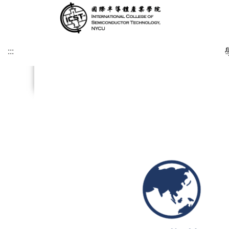
:::
.
.
.
.
.
.
.
.
:::
緣起及願景
學術研究發展方向
課程介紹
招生時程
歐洲
簡介
博士班
修業注意事項
SDGs
學院目標
學術研究發展重點
碩士班
美洲
課程規劃
碩士班
博士班文件
KU Leuven & IMEC
UCLA
其他文件
IIT雙聯文件區
KU Leuven (Master)
美國普渡大學MSECE P
土耳其薩班哲大學(SU)
西班牙格拉納達大學(UGR)
義大利波隆納大學 (UNIBO)
荷蘭恩荷芬理工大學 (TU/e)