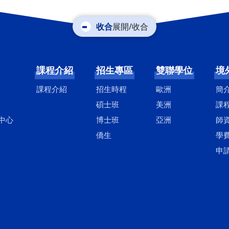
展開/收合
課程介紹
招生專區
雙聯學位
境
課程介紹
招生時程
歐洲
簡
碩士班
美洲
課
中心
博士班
亞洲
師
僑生
學
申