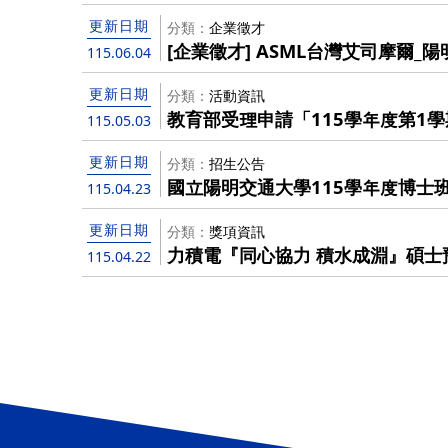
更新日期
分類
企業徵才
[企業徵才] ASML台灣艾司摩爾
115.06.04
更新日期
分類
活動資訊
教育部受理申請「115學年度第1
115.05.03
技藝能競賽」經費補助，有意申請者請
請資料送至院辦The Ministry of Edu
更新日期
分類
招生公告
it is accepting applications fo
國立陽明交通大學115學年度博士
115.04.23
students to go abroad to parti
知暨初試合格名單
skills competitions". Interested applicants are requested to
更新日期
分類
獎項資訊
provide recommended applicati
力積電『同心協力 積水成淵』碩士
115.04.22
before May 12, 2026 .