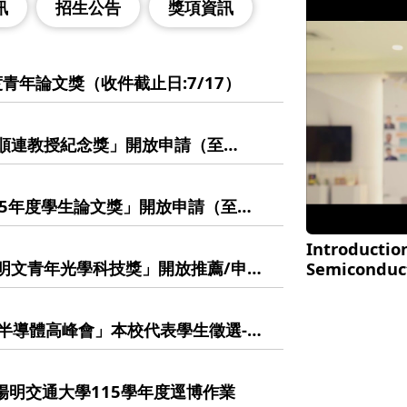
訊
招生公告
獎項資訊
度青年論文獎（收件截止日:7/17）
莊順連教授紀念獎」開放申請（至
生踴躍報名！
115年度學生論文獎」開放申請（至
Introduction
張明文青年光學科技獎」開放推薦/申請
Semiconduc
競逐！
學生半導體高峰會」本校代表學生徵選-學
國立陽明交通大學115學年度逕博作業