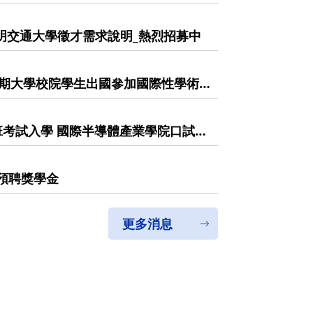
_陽明交通大學徵才需求說明_熱烈招募中
學期大學校院學生出國參加國際性學術
於115年5月12日(二)前提供推薦申
cation has informed you that
r funding subsidies for "university
班考試入學 國際半導體產業學院口試須
cipate in international academic
on materials to ICST Office
預聘獎學金
更多消息