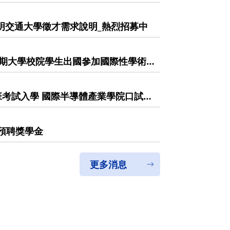
_陽明交通大學徵才需求說明_熱烈招募中
學期大學校院學生出國參加國際性學術
於115年5月12日(二)前提供推薦申
cation has informed you that
r funding subsidies for "university
班考試入學 國際半導體產業學院口試須
cipate in international academic
on materials to ICST Office
預聘獎學金
更多消息