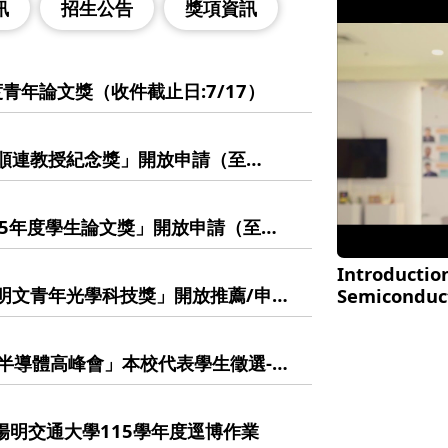
訊
招生公告
獎項資訊
度青年論文獎（收件截止日:7/17）
莊順連教授紀念獎」開放申請（至
生踴躍報名！
115年度學生論文獎」開放申請（至
Introduction
張明文青年光學科技獎」開放推薦/申請
Semiconduc
競逐！
學生半導體高峰會」本校代表學生徵選-學
國立陽明交通大學115學年度逕博作業