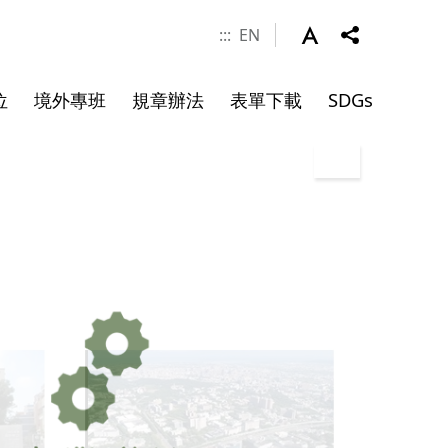
:::
EN
位
境外專班
規章辦法
表單下載
SDGs
涯發展
學金
件
系所成員
申請資料
碩士班畢業文件
院長
副院長
專任師資
合聘教授
講座教授
客座教授