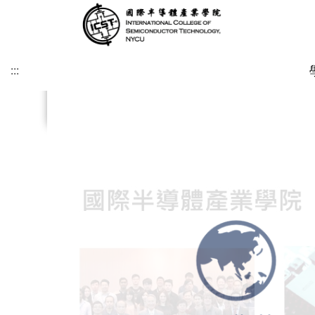
:::
.
.
.
.
.
.
.
.
:::
緣起及願景
學術研究發展方向
課程介紹
招生時程
歐洲
簡介
博士班
修業注意事項
SDGs
學院目標
學術研究發展重點
碩士班
美洲
課程規劃
碩士班
博士班文件
KU Leuven & IMEC
UCLA
其他文件
IIT雙聯文件區
KU Leuven (Master)
美國普渡大學MSECE P
土耳其薩班哲大學(SU)
西班牙格拉納達大學(UGR)
義大利波隆納大學 (UNIBO)
荷蘭恩荷芬理工大學 (TU/e)