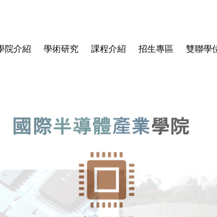
學院介紹
學術研究
課程介紹
招生專區
雙聯學
學院大紀事
半導體領域跨國研究中心
博士班
亞洲
師資陣容
學院規章
博士班畢業文件
畢業生生
僑生
學費與獎
資安專區
碩士班文
東京科學大學(Institute of
Director
Science Tokyo)
rogram
Deputy Director
印度理工學院(IIT)
Faculty
印度理工學院羅克分校 (IITR)
馬來西亞國立大學(UKM)