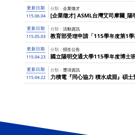
更新日期
分類
企業徵才
[企業徵才] ASML台灣艾司摩爾
115.06.04
更新日期
分類
活動資訊
教育部受理申請「115學年度第1
115.05.03
技藝能競賽」經費補助，有意申請者請
請資料送至院辦The Ministry of Edu
更新日期
分類
招生公告
it is accepting applications fo
國立陽明交通大學115學年度博士
115.04.23
students to go abroad to parti
知暨初試合格名單
skills competitions". Interested applicants are requested to
更新日期
分類
獎項資訊
provide recommended applicati
力積電『同心協力 積水成淵』碩士
115.04.22
before May 12, 2026 .