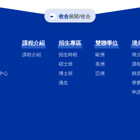
展開/收合
課程介紹
招生專區
雙聯學位
境
課程介紹
招生時程
歐洲
簡
碩士班
美洲
課
中心
博士班
亞洲
師
僑生
學
申