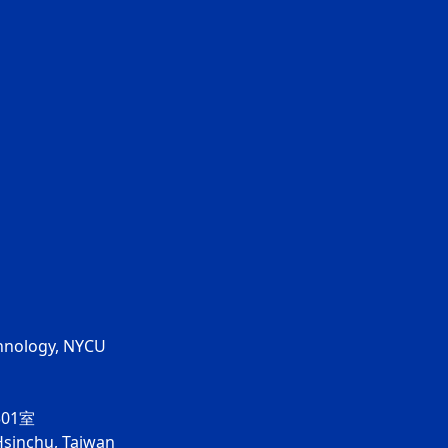
chnology, NYCU
01室
Hsinchu, Taiwan