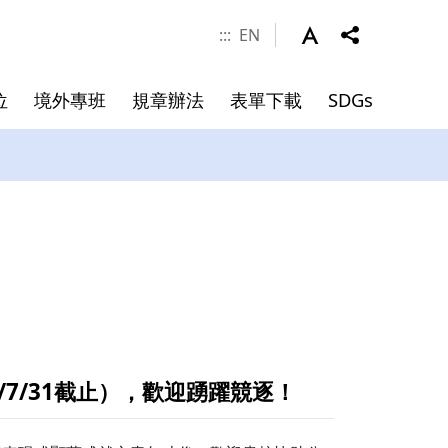
:::
EN
位
境外專班
規章辦法
表單下載
SDGs
涯發展
學金
件
系所成員
申請資料
碩士班畢業文件
院長
副院長
專任師資
合聘教授
講座教授
/7/31截止），歡迎踴躍競逐！
客座教授