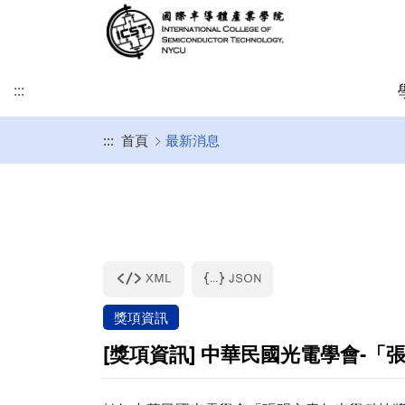
:::
:::
首頁
最新消息
緣起及願景
學術研究發展方向
課程介紹
招生時程
歐洲
簡介
博士班
修業注意事項
SDGs
學院目標
學術研究發展重點
碩士班
美洲
課程規劃
碩士班
博士班文件
KU Leuven & IMEC
UCLA
其他文件
IIT雙聯文件區
KU Leuven (Master)
美國普渡大學MSECE P
土耳其薩班哲大學(SU)
西班牙格拉納達大學(UGR)
獎項資訊
義大利波隆納大學 (UNIBO)
[獎項資訊] 中華民國光電學會-「
荷蘭恩荷芬理工大學 (TU/e)