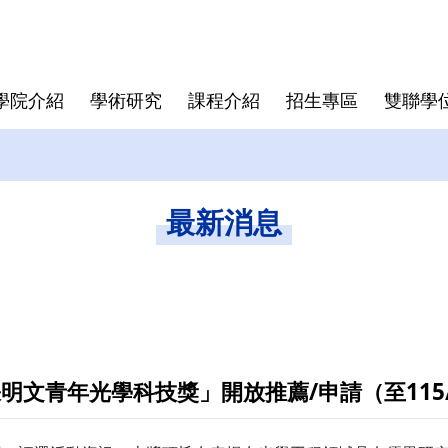
學院介紹
學術研究
課程介紹
招生專區
雙聯學
學院大紀事
半導體領域跨國研究中心
博士班
亞洲
師資陣容
學院規章
博士班畢業文件
畢業生生
僑生
學費與獎
資安專區
碩士班文
最新消息
東京科學大學(Institute of
Director
Science Tokyo)
rogram
Deputy Director
印度理工學院(IIT)
Faculty
印度理工學院羅克分校 (IITR)
馬來西亞國立大學(UKM)
張明文青年光學科技獎」開放推薦/申請（至115