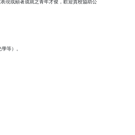
究表現或顯著成就之青年才俊，歡迎貴校協助公
行政人員
光學等）。