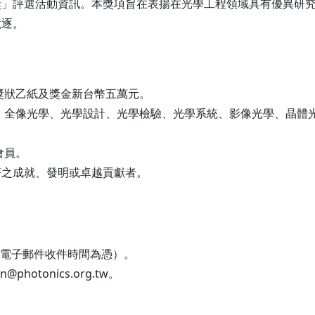
獎」評選活動資訊。本獎項旨在表揚在光學工程領域具有優異研
競逐。
獎狀乙紙及獎金新台幣五萬元。
、全像光學、光學設計、光學檢驗、光學系統、影像光學、晶體
會員。
著之成就、發明或卓越貢獻者。
前（以電子郵件收件時間為憑）。
otonics.org.tw。