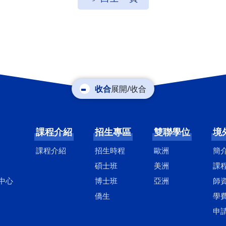
展開/收合
課程介紹
招生專區
雙聯學位
境
課程介紹
招生時程
歐洲
簡
碩士班
美洲
課
中心
博士班
亞洲
師
僑生
學
申