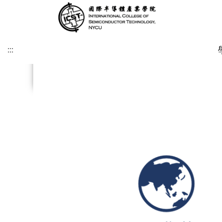
:::
.
.
.
.
.
.
.
.
:::
緣起及願景
學術研究發展方向
課程介紹
招生時程
歐洲
簡介
博士班
修業注意事項
SDGs
學院目標
學術研究發展重點
碩士班
美洲
課程規劃
碩士班
博士班文件
KU Leuven & IMEC
UCLA
其他文件
IIT雙聯文件區
KU Leuven (Master)
美國普渡大學MSECE P
土耳其薩班哲大學(SU)
西班牙格拉納達大學(UGR)
義大利波隆納大學 (UNIBO)
荷蘭恩荷芬理工大學 (TU/e)