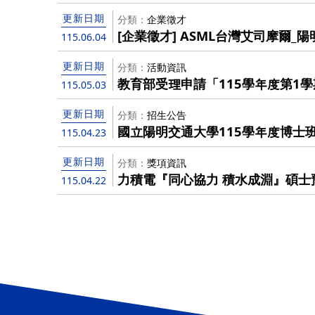
更新日期
分類
企業徵才
[企業徵才] ASML台灣艾司摩爾
115.06.04
更新日期
分類
活動資訊
教育部受理申請「115學年度第1
115.05.03
技藝能競賽」經費補助，有意申請者請
請資料送至院辦The Ministry of Edu
更新日期
分類
招生公告
it is accepting applications fo
國立陽明交通大學115學年度博士
115.04.23
students to go abroad to parti
知暨初試合格名單
skills competitions". Interested applicants are requested to
更新日期
分類
獎項資訊
provide recommended applicati
力積電『同心協力 積水成淵』碩士
115.04.22
before May 12, 2026 .