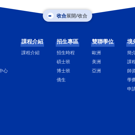
展開/收合
課程介紹
招生專區
雙聯學位
境
課程介紹
招生時程
歐洲
簡
碩士班
美洲
課
中心
博士班
亞洲
師
僑生
學
申