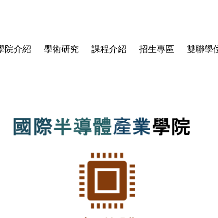
學院介紹
學術研究
課程介紹
招生專區
雙聯學
學院大紀事
半導體領域跨國研究中心
博士班
亞洲
師資陣容
學院規章
博士班畢業文件
畢業生生
僑生
學費與獎
資安專區
碩士班文
東京科學大學(Institute of
Director
Science Tokyo)
rogram
Deputy Director
印度理工學院(IIT)
Faculty
印度理工學院羅克分校 (IITR)
馬來西亞國立大學(UKM)