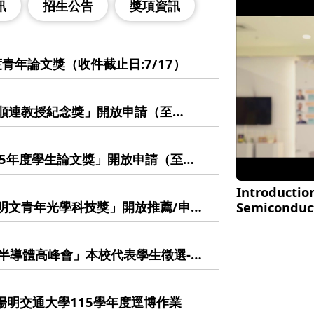
訊
招生公告
獎項資訊
度青年論文獎（收件截止日:7/17）
莊順連教授紀念獎」開放申請（至
生踴躍報名！
115年度學生論文獎」開放申請（至
Introduction
張明文青年光學科技獎」開放推薦/申請
Semiconduc
競逐！
學生半導體高峰會」本校代表學生徵選-學
國立陽明交通大學115學年度逕博作業