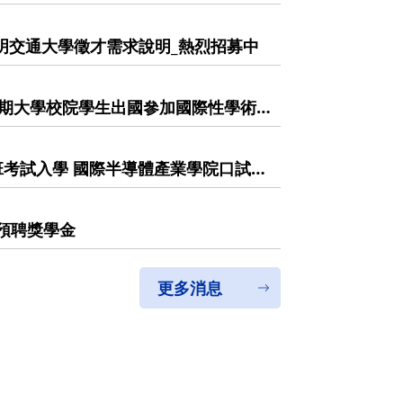
_陽明交通大學徵才需求說明_熱烈招募中
學期大學校院學生出國參加國際性學術
於115年5月12日(二)前提供推薦申
cation has informed you that
r funding subsidies for "university
班考試入學 國際半導體產業學院口試須
cipate in international academic
on materials to ICST Office
預聘獎學金
更多消息