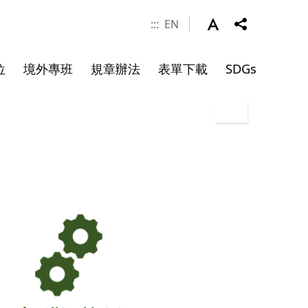
:::
EN
位
境外專班
規章辦法
表單下載
SDGs
涯發展
學金
件
系所成員
申請資料
碩士班畢業文件
院長
副院長
專任師資
合聘教授
講座教授
客座教授