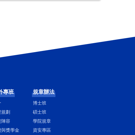
行政人員
外專班
規章辦法
介
博士班
程規劃
碩士班
資陣容
學院規章
費與獎學金
資安專區