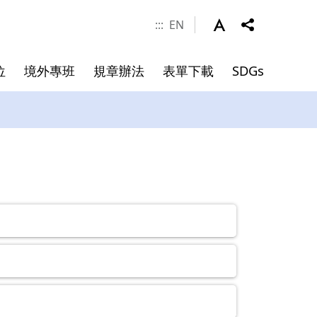
:::
EN
位
境外專班
規章辦法
表單下載
SDGs
涯發展
學金
件
系所成員
申請資料
碩士班畢業文件
院長
副院長
專任師資
合聘教授
講座教授
客座教授