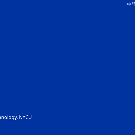
申
chnology, NYCU