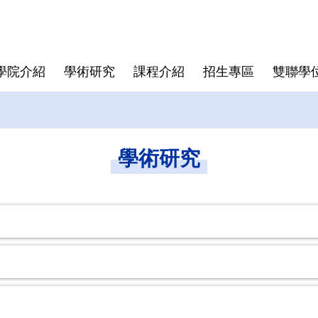
學院介紹
學術研究
課程介紹
招生專區
雙聯學
學院大紀事
半導體領域跨國研究中心
博士班
亞洲
師資陣容
學院規章
博士班畢業文件
畢業生生
僑生
學費與獎
資安專區
碩士班文
學術研究
東京科學大學(Institute of
Director
Science Tokyo)
rogram
Deputy Director
印度理工學院(IIT)
Faculty
印度理工學院羅克分校 (IITR)
馬來西亞國立大學(UKM)