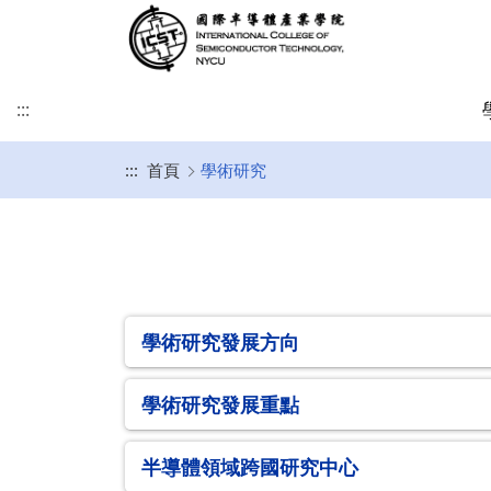
:::
:::
首頁
學術研究
緣起及願景
學術研究發展方向
課程介紹
招生時程
歐洲
簡介
博士班
修業注意事項
SDGs
學院目標
學術研究發展重點
碩士班
美洲
課程規劃
碩士班
博士班文件
KU Leuven & IMEC
UCLA
其他文件
IIT雙聯文件區
KU Leuven (Master)
美國普渡大學MSECE P
土耳其薩班哲大學(SU)
學術研究發展方向
西班牙格拉納達大學(UGR)
學術研究發展重點
義大利波隆納大學 (UNIBO)
荷蘭恩荷芬理工大學 (TU/e)
半導體領域跨國研究中心