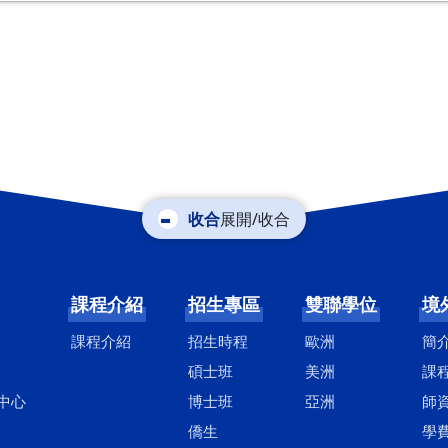
展開/收合
課程介紹
招生專區
雙聯學位
境
課程介紹
招生時程
歐洲
簡
碩士班
美洲
課
中心
博士班
亞洲
師
僑生
學