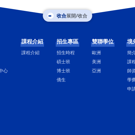
展開/收合
課程介紹
招生專區
雙聯學位
境
課程介紹
招生時程
歐洲
簡
碩士班
美洲
課
中心
博士班
亞洲
師
僑生
學
申