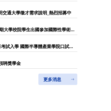
_陽明交通大學徵才需求說明_熱烈招募中
學期大學校院學生出國參加國際性學術
於115年5月12日(二)前提供推薦申
cation has informed you that
r funding subsidies for "university
班考試入學 國際半導體產業學院口試須
cipate in international academic
on materials to ICST Office
預聘獎學金
更多消息