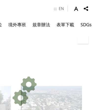
:::
EN
位
境外專班
規章辦法
表單下載
SDGs
涯發展
學金
件
系所成員
申請資料
碩士班畢業文件
院長
副院長
專任師資
合聘教授
講座教授
客座教授