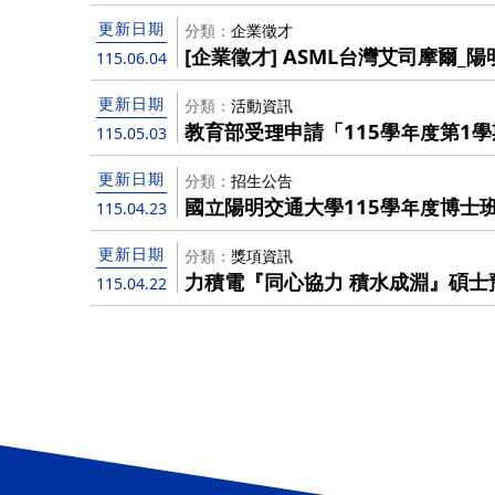
更新日期
分類
企業徵才
[企業徵才] ASML台灣艾司摩爾
115.06.04
更新日期
分類
活動資訊
教育部受理申請「115學年度第1
115.05.03
技藝能競賽」經費補助，有意申請者請
請資料送至院辦The Ministry of Edu
更新日期
分類
招生公告
it is accepting applications fo
國立陽明交通大學115學年度博士
115.04.23
students to go abroad to parti
知暨初試合格名單
skills competitions". Interested applicants are requested to
更新日期
分類
獎項資訊
provide recommended applicati
力積電『同心協力 積水成淵』碩士
115.04.22
before May 12, 2026 .