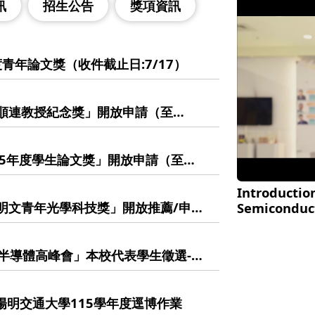
訊
招生公告
獎項資訊
度青年論文獎（收件截止日:7/17）
莊順連教授紀念獎」開放申請（至
生踴躍報名！
115年度學生論文獎」開放申請（至
Introduction
張明文青年光學科技獎」開放推薦/申請
Semiconduc
競逐！
學生半導體高峰會」本校代表學生徵選-學
國立陽明交通大學115學年度逕博作業