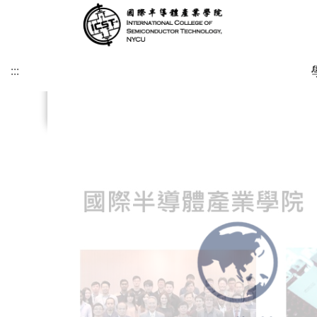
:::
.
.
.
.
.
.
.
.
:::
緣起及願景
學術研究發展方向
課程介紹
招生時程
歐洲
簡介
博士班
修業注意事項
SDGs
學院目標
學術研究發展重點
碩士班
美洲
課程規劃
碩士班
博士班文件
KU Leuven & IMEC
UCLA
其他文件
IIT雙聯文件區
KU Leuven (Master)
美國普渡大學MSECE P
土耳其薩班哲大學(SU)
西班牙格拉納達大學(UGR)
義大利波隆納大學 (UNIBO)
荷蘭恩荷芬理工大學 (TU/e)