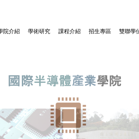
學院介紹
學術研究
課程介紹
招生專區
雙聯學
學院大紀事
半導體領域跨國研究中心
博士班
亞洲
師資陣容
學院規章
博士班畢業文件
畢業生生
僑生
學費與獎
資安專區
碩士班文
東京科學大學(Institute of
Director
Science Tokyo)
rogram
Deputy Director
印度理工學院(IIT)
Faculty
印度理工學院羅克分校 (IITR)
馬來西亞國立大學(UKM)