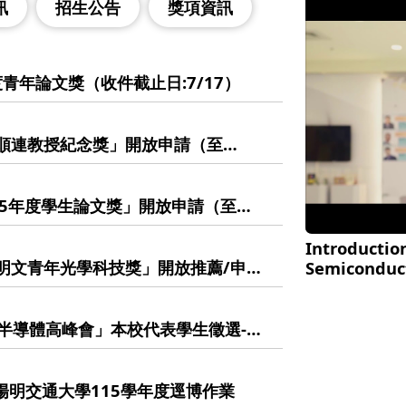
訊
招生公告
獎項資訊
度青年論文獎（收件截止日:7/17）
莊順連教授紀念獎」開放申請（至
生踴躍報名！
115年度學生論文獎」開放申請（至
Introduction
張明文青年光學科技獎」開放推薦/申請
Semiconduc
競逐！
學生半導體高峰會」本校代表學生徵選-學
國立陽明交通大學115學年度逕博作業