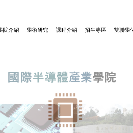
學院介紹
學術研究
課程介紹
招生專區
雙聯學
學院大紀事
半導體領域跨國研究中心
博士班
亞洲
師資陣容
學院規章
博士班畢業文件
畢業生生
僑生
學費與獎
資安專區
碩士班文
東京科學大學(Institute of
Director
Science Tokyo)
rogram
Deputy Director
印度理工學院(IIT)
Faculty
印度理工學院羅克分校 (IITR)
馬來西亞國立大學(UKM)