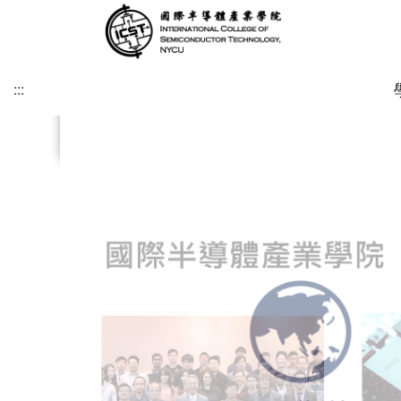
:::
.
.
.
.
.
.
.
.
:::
緣起及願景
學術研究發展方向
課程介紹
招生時程
歐洲
簡介
博士班
修業注意事項
SDGs
學院目標
學術研究發展重點
碩士班
美洲
課程規劃
碩士班
博士班文件
KU Leuven & IMEC
UCLA
其他文件
IIT雙聯文件區
KU Leuven (Master)
美國普渡大學MSECE P
土耳其薩班哲大學(SU)
西班牙格拉納達大學(UGR)
義大利波隆納大學 (UNIBO)
荷蘭恩荷芬理工大學 (TU/e)