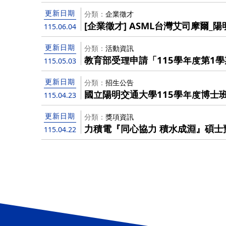
更新日期
分類
企業徵才
[企業徵才] ASML台灣艾司摩爾
115.06.04
更新日期
分類
活動資訊
教育部受理申請「115學年度第1
115.05.03
技藝能競賽」經費補助，有意申請者請
請資料送至院辦The Ministry of Edu
更新日期
分類
招生公告
it is accepting applications fo
國立陽明交通大學115學年度博士
115.04.23
students to go abroad to parti
知暨初試合格名單
skills competitions". Interested applicants are requested to
更新日期
分類
獎項資訊
provide recommended applicati
力積電『同心協力 積水成淵』碩士
115.04.22
before May 12, 2026 .