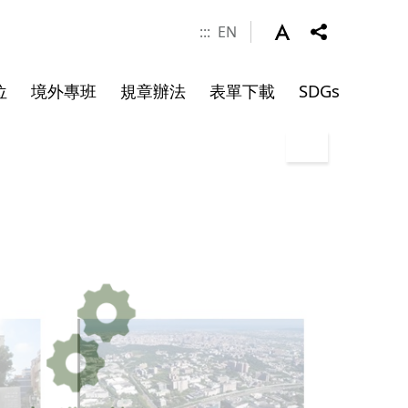
:::
EN
位
境外專班
規章辦法
表單下載
SDGs
涯發展
學金
件
系所成員
申請資料
碩士班畢業文件
院長
副院長
專任師資
合聘教授
講座教授
客座教授