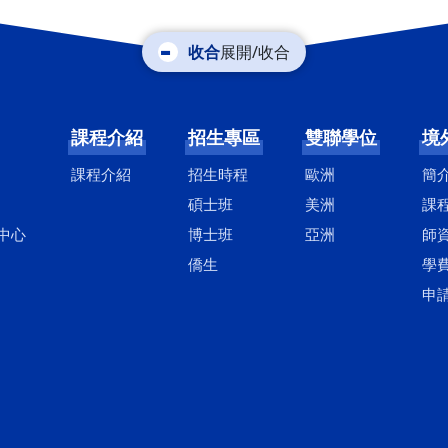
展開/收合
課程介紹
招生專區
雙聯學位
境
課程介紹
招生時程
歐洲
簡
碩士班
美洲
課
中心
博士班
亞洲
師
僑生
學
申