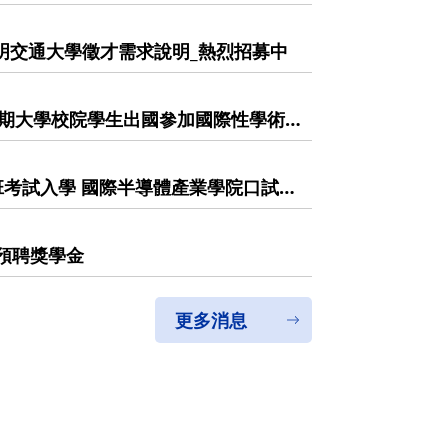
_陽明交通大學徵才需求說明_熱烈招募中
學期大學校院學生出國參加國際性學術
於115年5月12日(二)前提供推薦申
cation has informed you that
r funding subsidies for "university
班考試入學 國際半導體產業學院口試須
cipate in international academic
on materials to ICST Office
預聘獎學金
更多消息